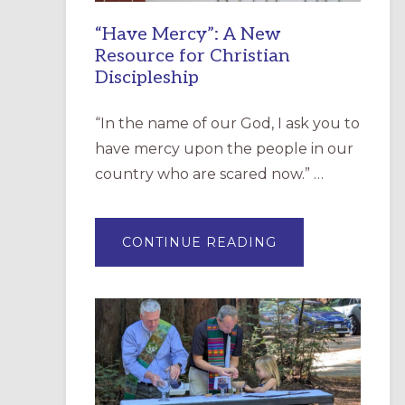
“Have Mercy”: A New
Resource for Christian
Discipleship
“In the name of our God, I ask you to
have mercy upon the people in our
country who are scared now.” …
ABOUT
CONTINUE READING
“HAVE
MERCY”:
A
NEW
RESOURCE
FOR
CHRISTIAN
DISCIPLESHIP