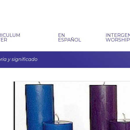
RICULUM
EN
INTERGE
TER
ESPAÑOL
WORSHI
ria y significado