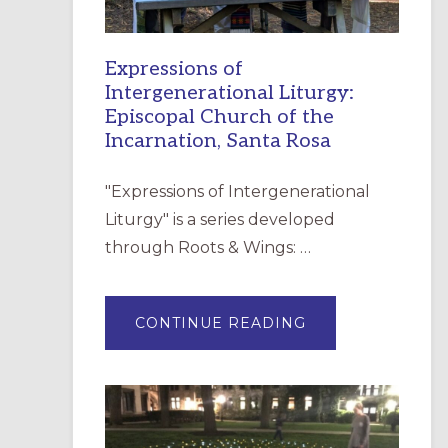
Expressions of
Intergenerational Liturgy:
Episcopal Church of the
Incarnation, Santa Rosa
"Expressions of Intergenerational
Liturgy" is a series developed
through Roots & Wings: …
ABOUT
CONTINUE READING
EXPRESSIONS
OF
INTERGENERATI
LITURGY:
EPISCOPAL
CHURCH
OF
THE
INCARNATION,