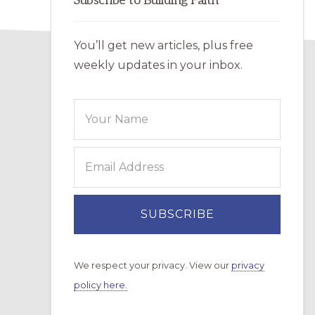
Subscribe to Building Faith
You’ll get new articles, plus free
weekly updates in your inbox.
We respect your privacy. View our
privacy
policy here.