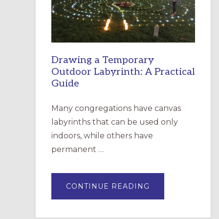
SANTA
ROSA
Drawing a Temporary
Outdoor Labyrinth: A Practical
Guide
Many congregations have canvas
labyrinths that can be used only
indoors, while others have
permanent …
ABOUT
CONTINUE READING
DRAWING
A
TEMPORARY
OUTDOOR